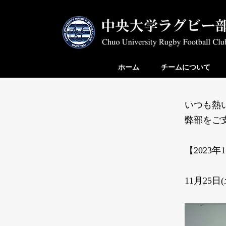
ホーム
チームについて
いつも熱
弊部をご
​【2023
11月25
日(