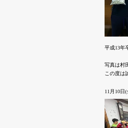
平成13年
写真は村
この度は
1
1月10日(