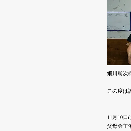
細川勝次
この度は
11月10日
父母会主