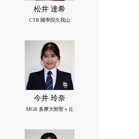
松井 達希
CTB 國學院久我山
今井 玲奈
MGR 多摩大附聖ヶ丘