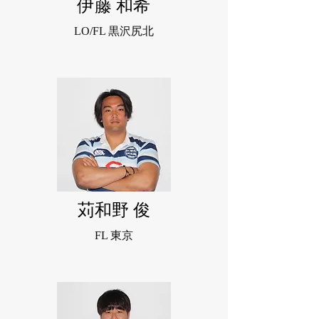
伊藤 和希
LO
/FL 黒沢尻北
苅和野 俊
FL 東京