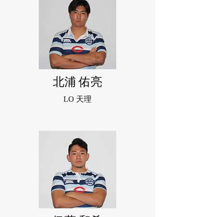
北浦 佑亮
LO 天理