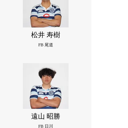
松井 寿樹
FB 尾道
遠山 昭勝
FB 日川