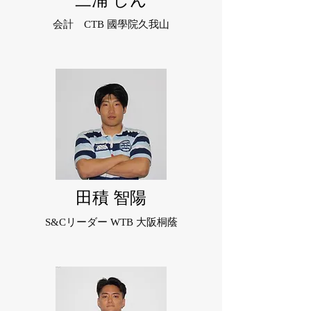
三浦 しん
会計 CTB 國學院久我山
田積 智陽
S&Cリーダー WTB 大阪桐蔭