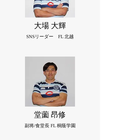
大場 大輝
SNSリーダー FL 北越
堂薗 昂修
副将/食堂長 FL 桐蔭学園