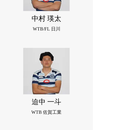
中村 瑛太
WTB/FL
日川
迫中 一斗
WTB 佐賀工業