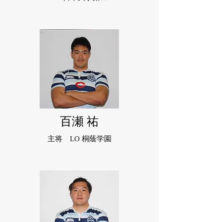
百瀬 祐
主将 LO 桐蔭学園