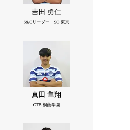
吉田 勇仁
S&Cリーダー SO 東京
真田 隼翔
CTB 桐蔭学園