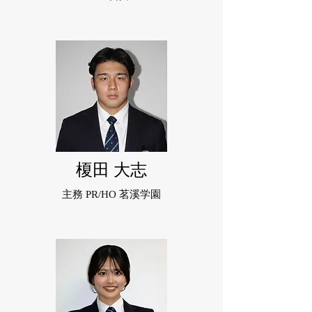
榎田 大志
主務 PR/HO
茗溪学園