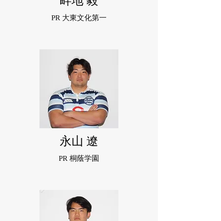
畔地 毅
PR 大東文化第一
永山 遼
PR 桐蔭学園