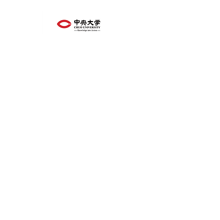
chuo_u_rugby@yahoo.co.jp
関東大学春季交流大会 C
第14回関東大
グループ優勝
大会
特別協賛