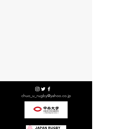
chuo_u_rugby@yahoo.co.jp