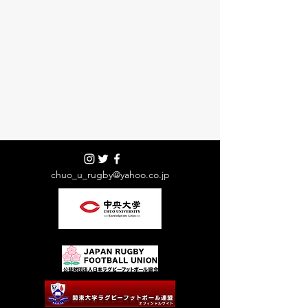
chuo_u_rugby@yahoo.co.jp