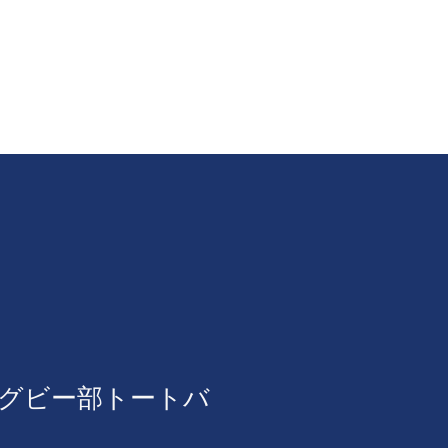
ギャラリー
御礼
OB会・賛助会員
グビー部トートバ