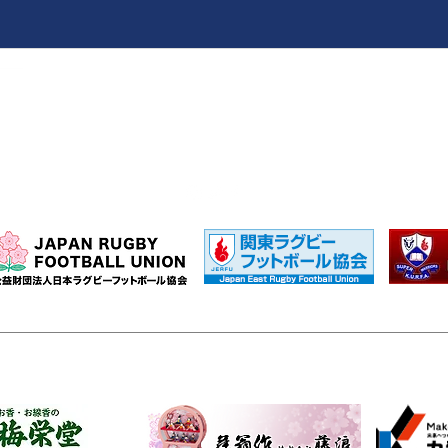
chuo_u_rugby@yahoo.co.jp
特別協賛