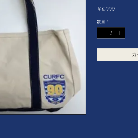
価
￥6,000
格
数量
*
カ